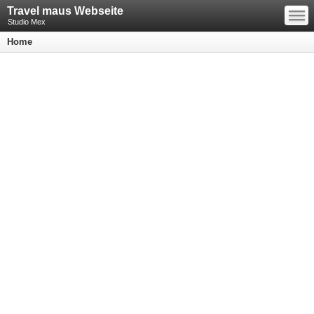
—
Travel maus Webseite
—
—
Studio Mex
Home